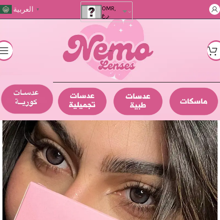
العربية
OMR,
▼
ر.ع.