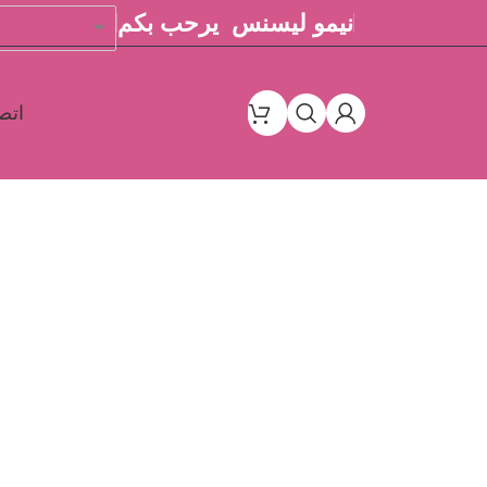
نيمو ليسنس يرحب بكم
اتص