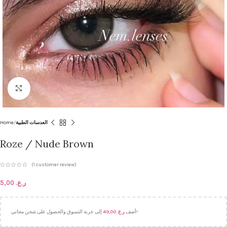
Click to enlarge
Home
العدسات الطبية
Roze / Nude Brown
(
1
customer review)
5,00
ر.ع.
49,00
ر.ع.
أضف
إلى عربة التسوق والحصول على شحن مجاني!