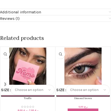
Additional information
Reviews (1)
Related products
SIZE
SIZE
Truffle
Dimond brown
5,00
ر.ع.
6,00
ر.ع.
–
7,00
ر.ع.