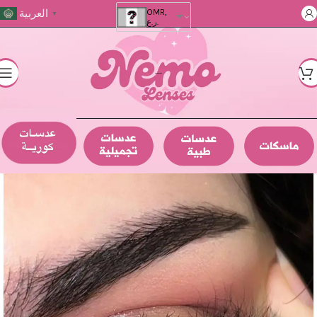
العربية
OMR,
▼
ر.ع.