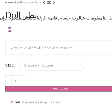
Home
العدسات التجميلية
Doll نظر
Doll نظر
ل بنا
معلومات عنا
لوحة حسابي
قائمة الرغبات
سلة المشتريات
إتم
49,00
ر.ع.
أضف
إلى عربة التسوق والحصول على شحن مجاني!
SIZE
ADD TO CART
2641
People watching this product now!