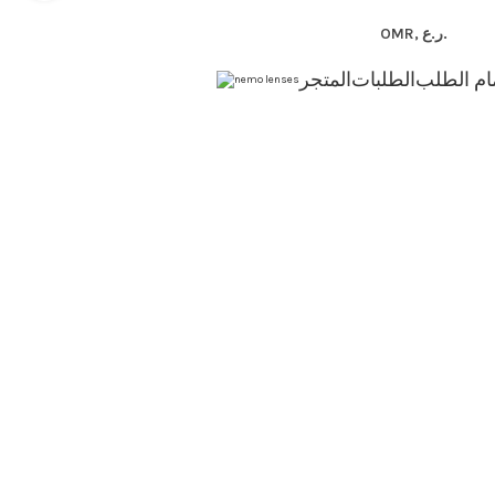
رسالتك :
store@nemo-lenses.com
ام الطلب
الطلبات
المتجر