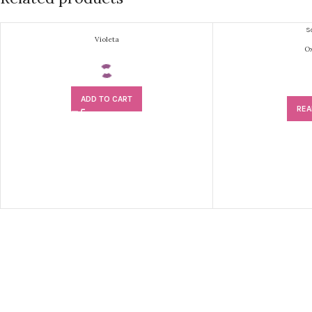
S
Violeta
Ox
ADD TO CART
REA