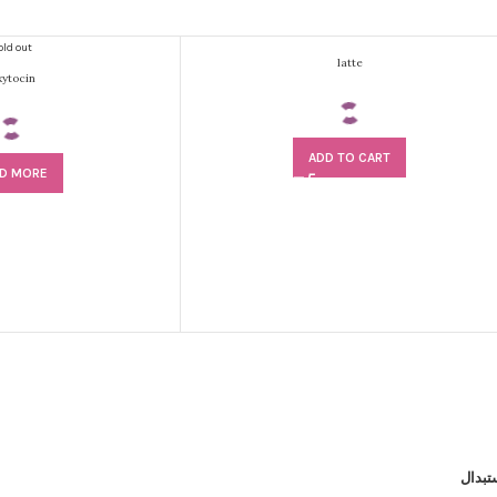
old out
latte
ytocin
ADD TO CART
D MORE
تبدال