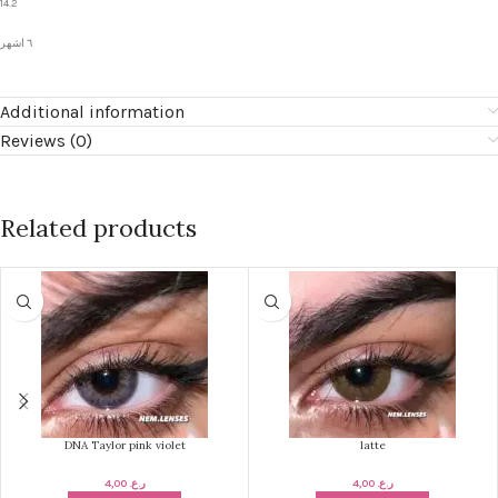
14.2
٦ اشهر
Additional information
Reviews (0)
Related products
DNA Taylor pink violet
latte
4,00
ر.ع.
4,00
ر.ع.