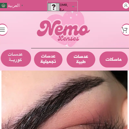
العربية
OMR,
▼
ر.ع.