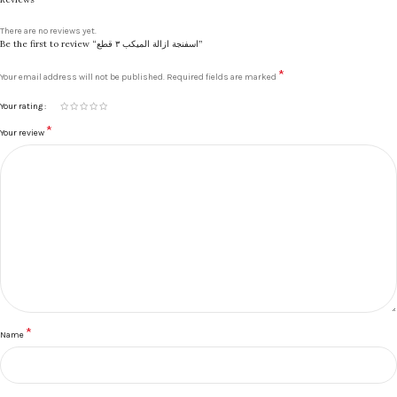
There are no reviews yet.
Be the first to review “اسفنجة ازالة الميكب ٣ قطع”
*
Your email address will not be published.
Required fields are marked
Your rating
*
Your review
*
Name