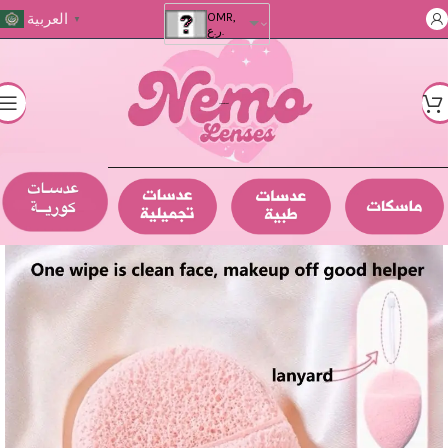
العربية
OMR,
▼
ر.ع.