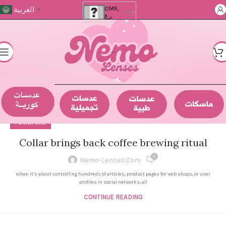
العربية
OMR,
▼
ر.ع.
FURNITURE
Collar brings back coffee brewing ritual
0
Nemo-Lenses.com
When it’s about controlling hundreds of articles, product pages for web shops, or user
profiles in social networks, all
CONTINUE READING